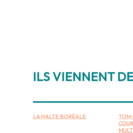
ILS VIENNENT DE
________________
LA HALTE BORÉALE
TOM 
COUR
MULT