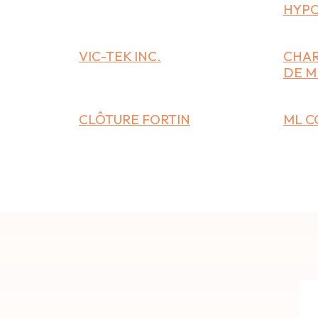
HYP
VIC-TEK INC.
CHAR
DE M
CLÔTURE FORTIN
ML C