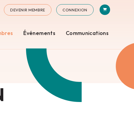
PANIER
N
STAGRAM
DEVENIR MEMBRE
CONNEXION
mbres
Événements
Communications
N