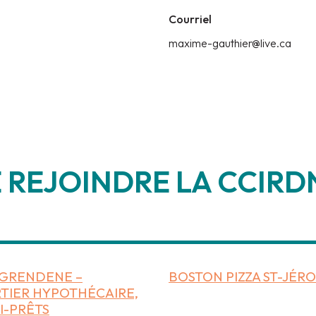
Courriel
maxime-gauthier@live.ca
 REJOINDRE LA CCIRDN
_____________________
GRENDENE –
BOSTON PIZZA ST-JÉR
TIER HYPOTHÉCAIRE,
I-PRÊTS