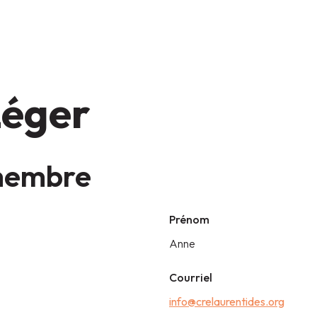
Léger
 membre
Prénom
Anne
Courriel
info@crelaurentides.org