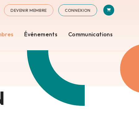
PANIER
N
STAGRAM
DEVENIR MEMBRE
CONNEXION
mbres
Événements
Communications
N