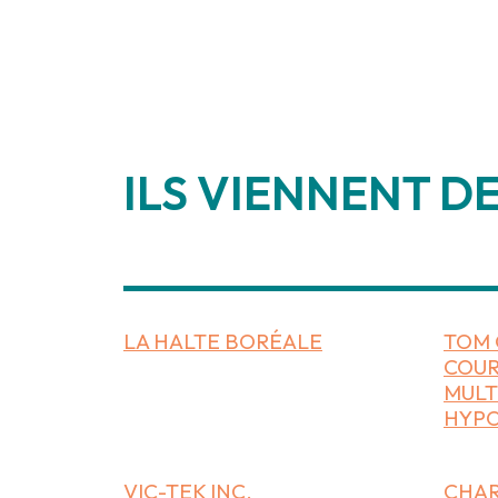
ILS VIENNENT DE
________________
LA HALTE BORÉALE
TOM 
COUR
MULT
HYP
VIC-TEK INC.
CHAR