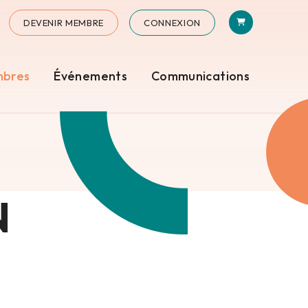
PANIER
N
STAGRAM
DEVENIR MEMBRE
CONNEXION
mbres
Événements
Communications
N