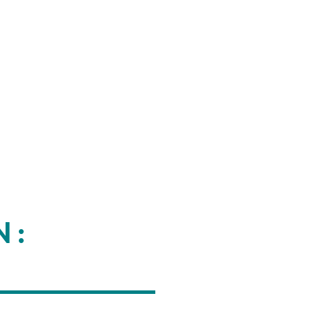
 :
___________