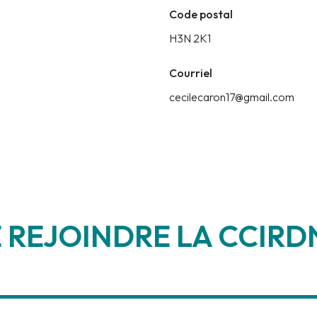
Code postal
H3N 2K1
Courriel
cecilecaron17@gmail.com
 REJOINDRE LA CCIRDN
_____________________