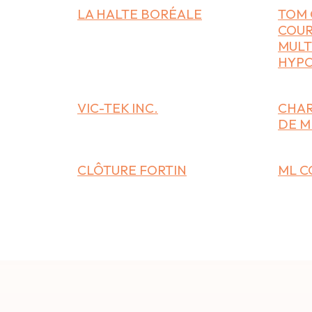
LA HALTE BORÉALE
TOM 
COUR
MULT
HYP
VIC-TEK INC.
CHAR
DE M
CLÔTURE FORTIN
ML C