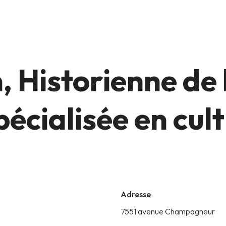
 Historienne de l
pécialisée en cul
Adresse
7551 avenue Champagneur