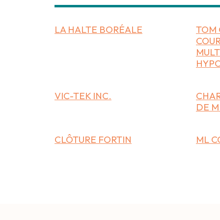
LA HALTE BORÉALE
TOM 
COUR
MULT
HYP
VIC-TEK INC.
CHAR
DE M
CLÔTURE FORTIN
ML C