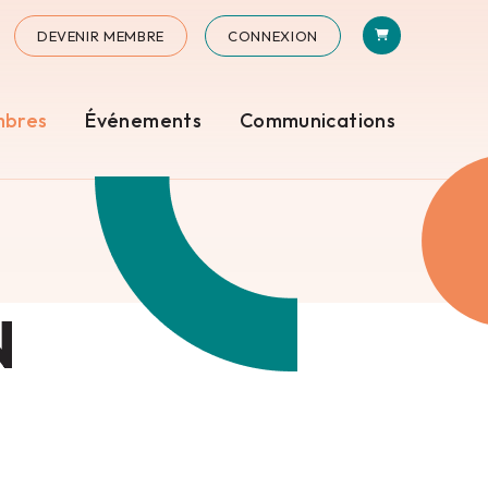
PANIER
N
STAGRAM
DEVENIR MEMBRE
CONNEXION
mbres
Événements
Communications
N