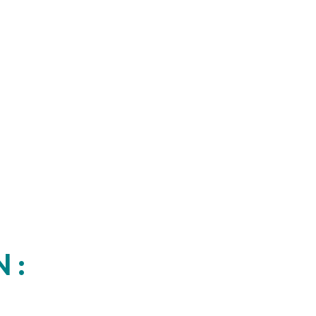
 :
___________