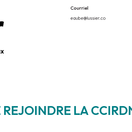
Courriel
eaube@lussier.co
 REJOINDRE LA CCIRDN
_____________________